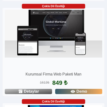
Çoklu Dil Özelliği
Kurumsal Firma Web Paketi Man
849 ₺
1613₺
Detaylar
Demo
Çoklu Dil Özelliği