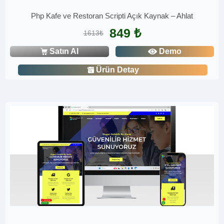
Php Kafe ve Restoran Scripti Açık Kaynak – Ahlat
849 ₺
1613₺
Satın Al
Demo
Ürün Detay