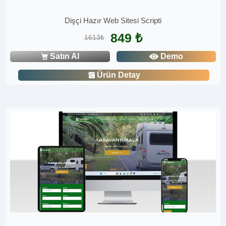
Dişçi Hazır Web Sitesi Scripti
849 ₺
1613₺
Satın Al
Demo
Ürün Detay