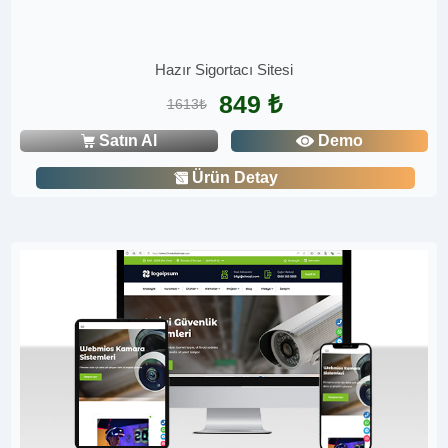
Hazır Sigortacı Sitesi
849 ₺
1613₺
Satın Al
Demo
Ürün Detay