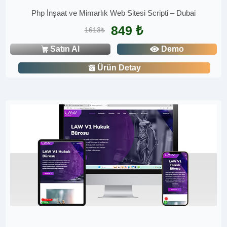
Php İnşaat ve Mimarlık Web Sitesi Scripti – Dubai
849 ₺
1613₺
Satın Al
Demo
Ürün Detay