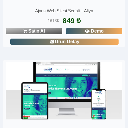
Ajans Web Sitesi Scripti – Aliya
849 ₺
1613₺
Satın Al
Demo
Ürün Detay