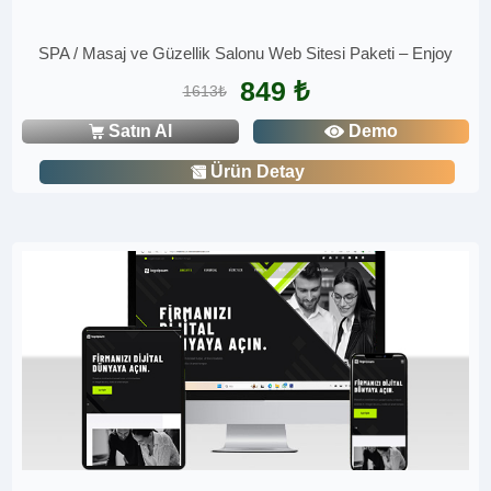
SPA / Masaj ve Güzellik Salonu Web Sitesi Paketi – Enjoy
849 ₺
1613₺
Satın Al
Demo
Ürün Detay