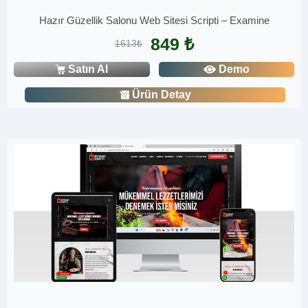
Hazır Güzellik Salonu Web Sitesi Scripti – Examine
849 ₺
1613₺
Satın Al
Demo
Ürün Detay