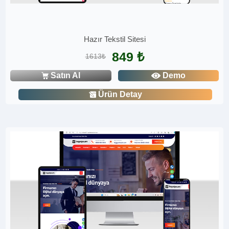
Hazır Tekstil Sitesi
849 ₺
1613₺
Satın Al
Demo
Ürün Detay