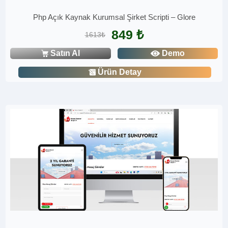
Php Açık Kaynak Kurumsal Şirket Scripti – Glore
849 ₺
1613₺
Satın Al
Demo
Ürün Detay