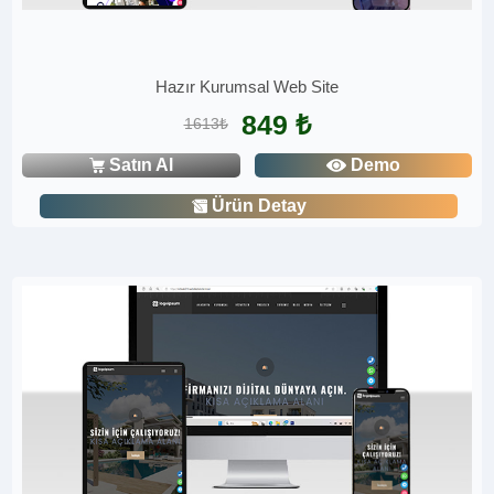
Hazır Kurumsal Web Site
849 ₺
1613₺
Satın Al
Demo
Ürün Detay