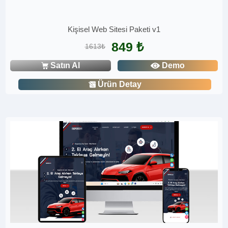
Kişisel Web Sitesi Paketi v1
849 ₺
1613₺
Satın Al
Demo
Ürün Detay