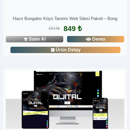
Hazır Bungalov Köyü Tanıtım Web Sitesi Paketi – Bong
849 ₺
1613₺
Satın Al
Demo
Ürün Detay