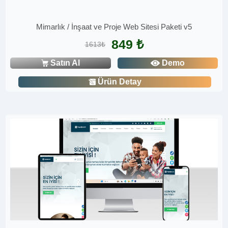
Mimarlık / İnşaat ve Proje Web Sitesi Paketi v5
849 ₺
1613₺
Satın Al
Demo
Ürün Detay