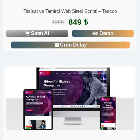
Tesisat ve Tamirci Web Sitesi Scripti – Tescoo
849 ₺
1613₺
Satın Al
Demo
Ürün Detay