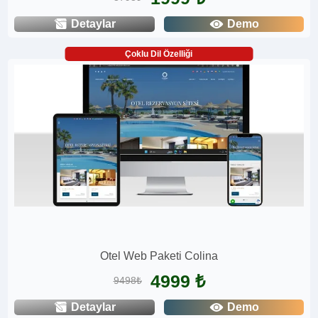
Detaylar
Demo
Çoklu Dil Özelliği
Otel Web Paketi Colina
4999 ₺
9498₺
Detaylar
Demo