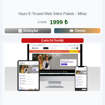
Hazır E-Ticaret Web Sitesi Paketi – Milas
1999 ₺
3798₺
Detaylar
Demo
Çoklu Dil Özelliği