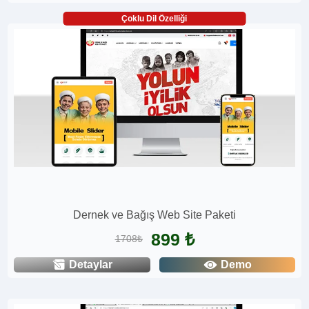
Çoklu Dil Özelliği
Dernek ve Bağış Web Site Paketi
899 ₺
1708₺
Detaylar
Demo