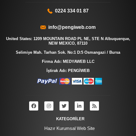
0224 334 01 87
info@pengiweb.com
United States: 1209 MOUNTAIN ROAD PL NE, STE N Albuquerque,
NEW MEXICO, 87110
Selimiye Mah. Tarhan Sok. No:1 D:5 Osmangazi / Bursa
Firma Adı: MEDYAWEB LLC
İştirak Adı: PENGİWEB
KATEGORİLER
Hazır Kurumsal Web Site