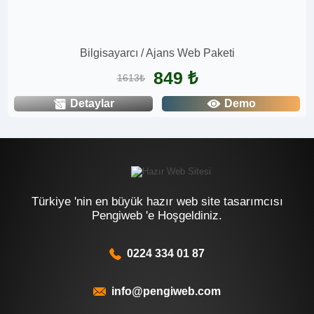
Bilgisayarcı / Ajans Web Paketi
849 ₺
1613₺
Detaylar
Demo
Türkiye 'nin en büyük hazır web site tasarımcısı
Pengiweb 'e Hoşgeldiniz.
0224 334 01 87
info@pengiweb.com