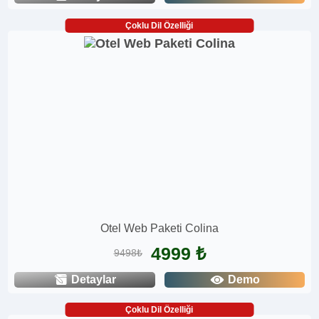
Çoklu Dil Özelliği
Otel Web Paketi Colina
4999 ₺
9498₺
Detaylar
Demo
Çoklu Dil Özelliği