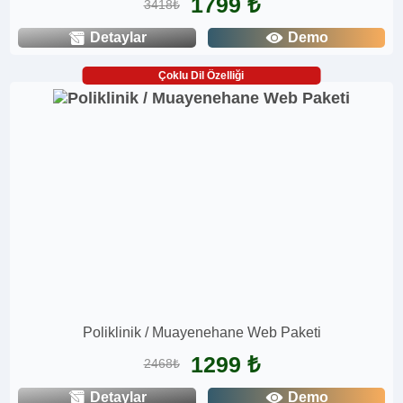
1799 ₺
3418₺
Detaylar
Demo
Çoklu Dil Özelliği
Poliklinik / Muayenehane Web Paketi
1299 ₺
2468₺
Detaylar
Demo