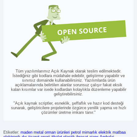
Tüm yazılımlarımız Açık Kaynak olarak teslim edilmektedir.
İstediğiniz gibi kodlara müdahale edebilir, geliştirme yapabilir ve
sınırsız domainde kullanabilirsiniz. Yazılımlarda ürün
açıklamalarında belirtilen alanlar sorunsuz çalışır fakat eksik
kalan kısımlar var isede kodlardan kolaylıkla düzenleme yapabilir
geliştirebilirsiniz.
"Açık kaynak scriptler, esneklik, şeffaflık ve hazır kod desteği
sunarak, geliştiricilere projelerinde özgürce yenilik yapma ve hızlı
çözümler üretme imkanı tanır."
Etiketler:
maden metal
orman ürünleri
petrol
mimarlık
elektrik
matbaa
elektronik
dış ticaret
enerji
ithalat
plastik
ihracat
ajans
Ambalaj