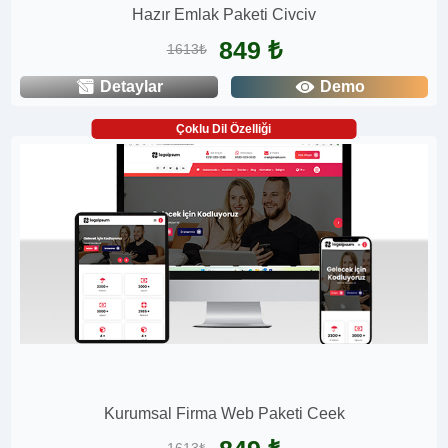
Hazır Emlak Paketi Civciv
849 ₺
1613₺
Detaylar
Demo
Çoklu Dil Özelliği
Kurumsal Firma Web Paketi Ceek