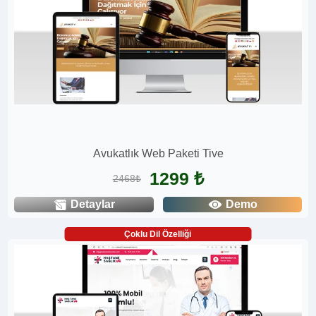
Avukatlık Web Paketi Tive
1299 ₺
2468₺
Detaylar
Demo
Çoklu Dil Özelliği