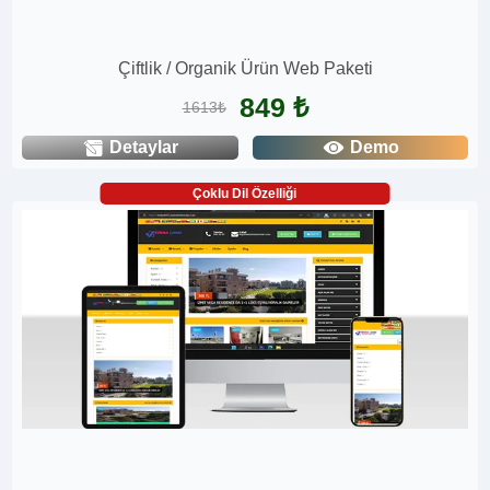
Çiftlik / Organik Ürün Web Paketi
849 ₺
1613₺
Detaylar
Demo
Çoklu Dil Özelliği