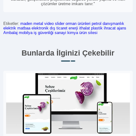
çözümler üretme imkanı tanır."
Etiketler:
maden metal
video slider
orman ürünleri
petrol
danışmanlık
elektrik
matbaa
elektronik
dış ticaret
enerji
ithalat
plastik
ihracat
ajans
Ambalaj
mobilya
iş güvenliği
sanayi
kimya
ürün sitesi
Bunlarda İlginizi Çekebilir