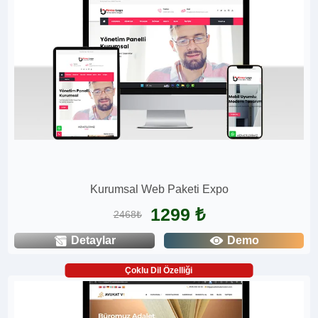
Kurumsal Web Paketi Expo
1299 ₺
2468₺
Detaylar
Demo
Çoklu Dil Özelliği