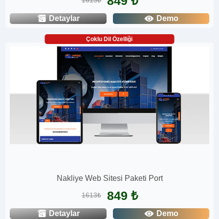
849 ₺
1613₺
Detaylar
Demo
Çoklu Dil Özelliği
Nakliye Web Sitesi Paketi Port
849 ₺
1613₺
Detaylar
Demo