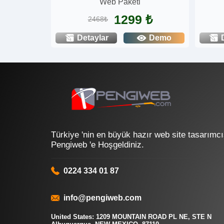
Web Paketi
1299 ₺
2468₺
Detaylar
Demo
Türkiye 'nin en büyük hazır web site tasarımcı
Pengiweb 'e Hoşgeldiniz.
0224 334 01 87
info@pengiweb.com
United States: 1209 MOUNTAIN ROAD PL NE, STE N