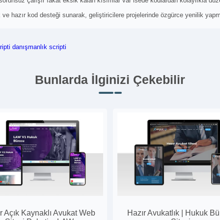
 sorunsuz çalışır fakat eksik kalan kısımlar var isede kodlardan kolaylıkla düzen
k ve hazır kod desteği sunarak, geliştiricilere projelerinde özgürce yenilik ya
ipti
danışmanlık scripti
Bunlarda İlginizi Çekebilir
r Açık Kaynaklı Avukat Web
Hazır Avukatlık | Hukuk B