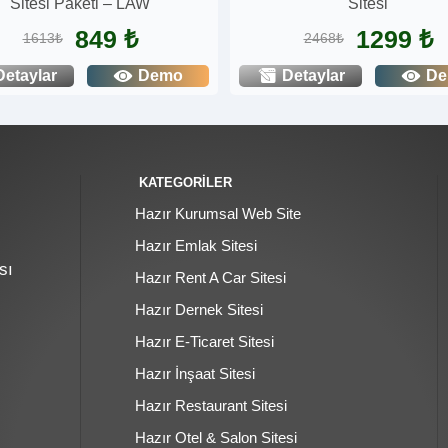
Sitesi Paketi – LAW
Sitesi
849 ₺
1299 ₺
1613₺
2468₺
Detaylar
Demo
Detaylar
D
KATEGORİLER
Hazır Kurumsal Web Site
Hazır Emlak Sitesi
sı
Hazır Rent A Car Sitesi
Hazır Dernek Sitesi
Hazır E-Ticaret Sitesi
Hazır İnşaat Sitesi
Hazır Restaurant Sitesi
Hazır Otel & Salon Sitesi