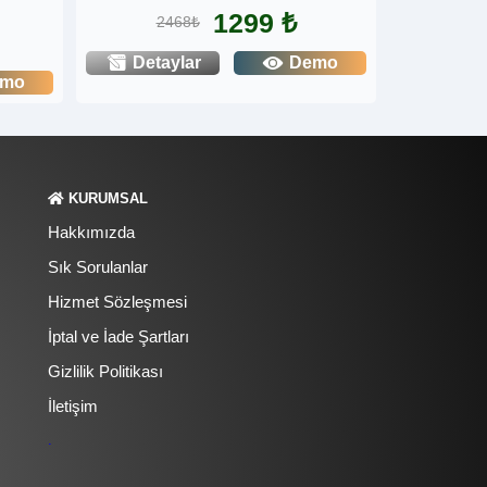
1299 ₺
2468₺
Detaylar
Demo
emo
KURUMSAL
Hakkımızda
Sık Sorulanlar
Hizmet Sözleşmesi
İptal ve İade Şartları
Gizlilik Politikası
İletişim
.