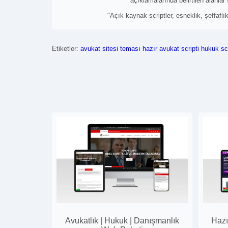
açıklamalarında belirtilen alanlar
"Açık kaynak scriptler, esneklik, şeffaflı
Etiketler:
avukat sitesi teması
hazır avukat scripti
hukuk scr
Avukatlık | Hukuk | Danışmanlık
Hazı