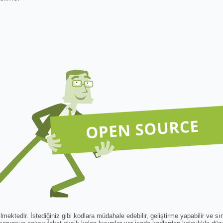
ektedir. İstediğiniz gibi kodlara müdahale edebilir, geliştirme yapabilir ve sın