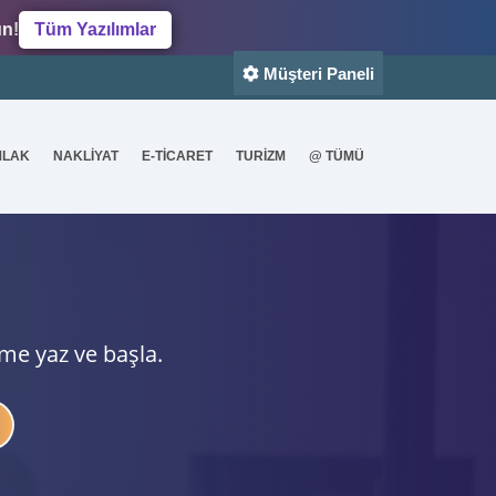
un!
Tüm Yazılımlar
Müşteri Paneli
MLAK
NAKLİYAT
E-TİCARET
TURİZM
@ TÜMÜ
ime yaz ve başla.