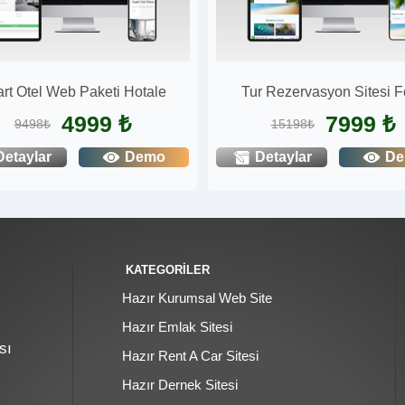
rt Otel Web Paketi Hotale
Tur Rezervasyon Sitesi F
4999 ₺
7999 ₺
9498₺
15198₺
Detaylar
Demo
Detaylar
D
KATEGORİLER
Hazır Kurumsal Web Site
Hazır Emlak Sitesi
sı
Hazır Rent A Car Sitesi
Hazır Dernek Sitesi