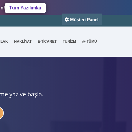
un!
Tüm Yazılımlar
Müşteri Paneli
MLAK
NAKLİYAT
E-TİCARET
TURİZM
@ TÜMÜ
ime yaz ve başla.