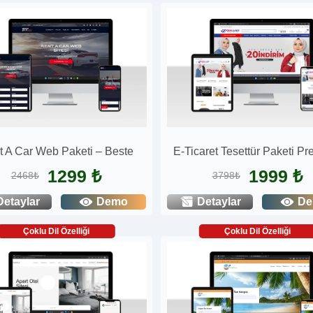
 A Car Web Paketi – Beste
E-Ticaret Tesettür Paketi P
1299 ₺
1999 ₺
2468₺
3798₺
Detaylar
Demo
Detaylar
D
Çoklu Dil Özelliği
Çoklu Dil Özelliği