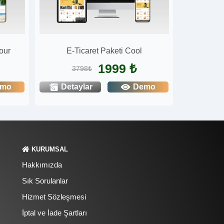
our
E-Ticaret Paketi Cool
1999 ₺
3798₺
emo
Detaylar
Demo
KURUMSAL
Hakkımızda
Sık Sorulanlar
Hizmet Sözleşmesi
İptal ve İade Şartları