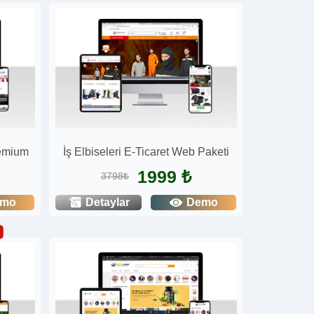
remium
İş Elbiseleri E-Ticaret Web Paketi
1999 ₺
3798₺
emo
Detaylar
Demo