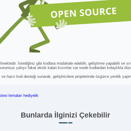
ektedir. İstediğiniz gibi kodlara müdahale edebilir, geliştirme yapabilir ve sın
 sorunsuz çalışır fakat eksik kalan kısımlar var isede kodlardan kolaylıkla düzen
k ve hazır kod desteği sunarak, geliştiricilere projelerinde özgürce yenilik ya
stesi temaları
hediyelik
Bunlarda İlginizi Çekebilir