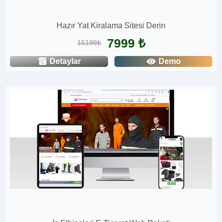
Hazır Yat Kiralama Sitesi Derin
7999 ₺
15198₺
Detaylar
Demo