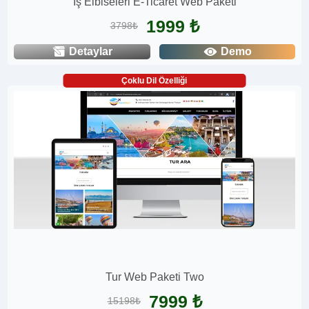
İş Elbiseleri E-Ticaret Web Paketi
1999 ₺
3798₺
Detaylar
Demo
Çoklu Dil Özelliği
Tur Web Paketi Two
7999 ₺
15198₺