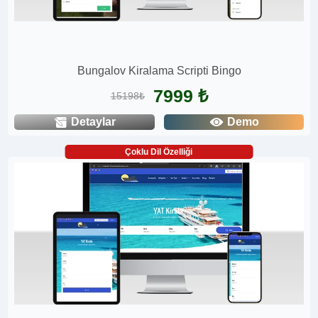
Bungalov Kiralama Scripti Bingo
7999 ₺
15198₺
Detaylar
Demo
Çoklu Dil Özelliği