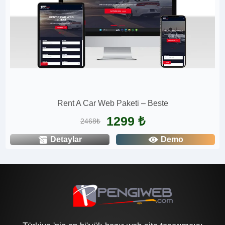
Rent A Car Web Paketi – Beste
1299 ₺
2468₺
Detaylar
Demo