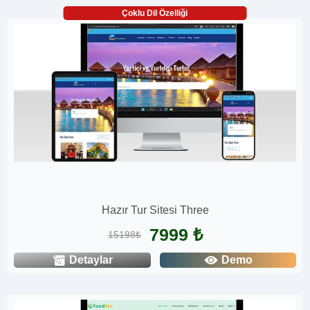
Çoklu Dil Özelliği
Hazır Tur Sitesi Three
7999 ₺
15198₺
Detaylar
Demo