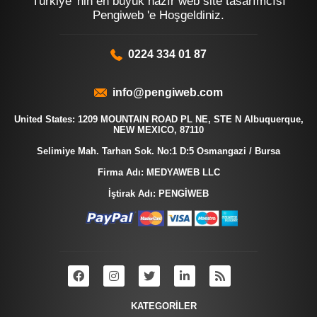
Türkiye 'nin en büyük hazır web site tasarımcısı
Pengiweb 'e Hoşgeldiniz.
0224 334 01 87
info@pengiweb.com
United States: 1209 MOUNTAIN ROAD PL NE, STE N Albuquerque,
NEW MEXICO, 87110
Selimiye Mah. Tarhan Sok. No:1 D:5 Osmangazi / Bursa
Firma Adı: MEDYAWEB LLC
İştirak Adı: PENGİWEB
KATEGORİLER