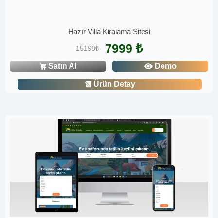
Hazır Villa Kiralama Sitesi
7999 ₺
15198₺
Satın Al
Demo
Ürün Detay