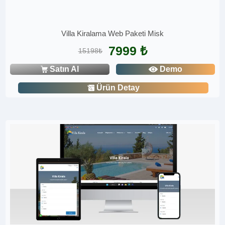
Villa Kiralama Web Paketi Misk
7999 ₺
15198₺
Satın Al
Demo
Ürün Detay