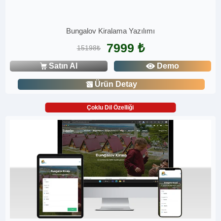
Bungalov Kiralama Yazılımı
7999 ₺
15198₺
Satın Al
Demo
Ürün Detay
Çoklu Dil Özelliği