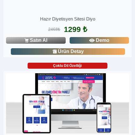
Hazır Diyetisyen Sitesi Diyo
1299 ₺
2468₺
Satın Al
Demo
Ürün Detay
Çoklu Dil Özelliği