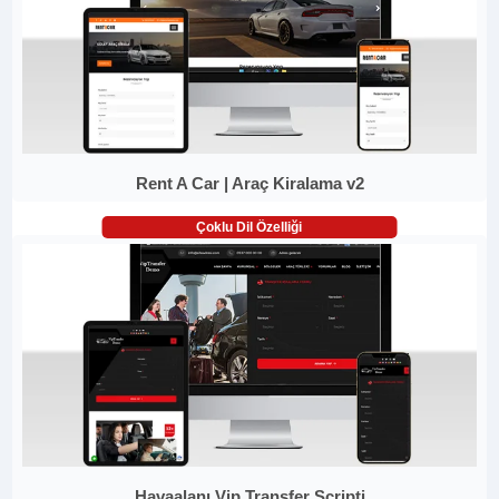
Rent A Car | Araç Kiralama v2
Çoklu Dil Özelliği
Havaalanı Vip Transfer Scripti