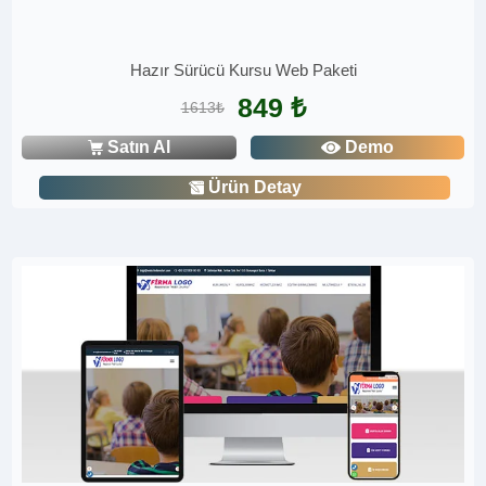
Hazır Sürücü Kursu Web Paketi
849 ₺
1613₺
Satın Al
Demo
Ürün Detay