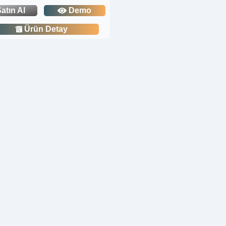
atın Al
Demo
Ürün Detay