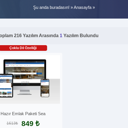
Şu anda buradasın! »
Anasayfa
»
oplam 216 Yazılım Arasında
1
Yazılım Bulundu
Çoklu Dil Özelliği
Hazır Emlak Paketi Sea
849 ₺
1613₺