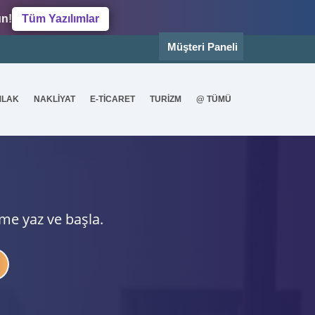
un!
Tüm Yazılımlar
Müşteri Paneli
MLAK
NAKLİYAT
E-TİCARET
TURİZM
@ TÜMÜ
ime yaz ve başla.