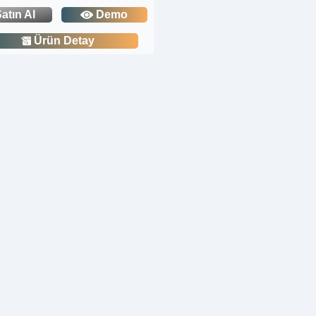
atın Al
Demo
Ürün Detay