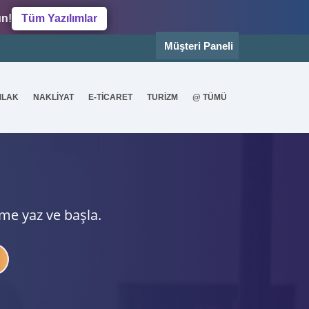
un!
Tüm Yazılımlar
Müşteri Paneli
MLAK
NAKLİYAT
E-TİCARET
TURİZM
@ TÜMÜ
ime yaz ve başla.