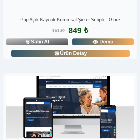
Php Açık Kaynak Kurumsal Şirket Scripti – Glore
849 ₺
1613₺
Satın Al
Demo
Ürün Detay