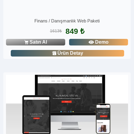
Finans / Danışmanlık Web Paketi
849 ₺
1613₺
Satın Al
Demo
Ürün Detay