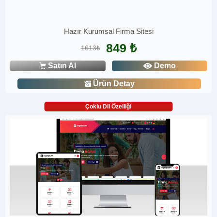
Hazır Kurumsal Firma Sitesi
849 ₺
1613₺
Satın Al
Demo
Ürün Detay
Çoklu Dil Özelliği