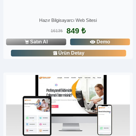
Hazır Bilgisayarcı Web Sitesi
849 ₺
1613₺
Satın Al
Demo
Ürün Detay