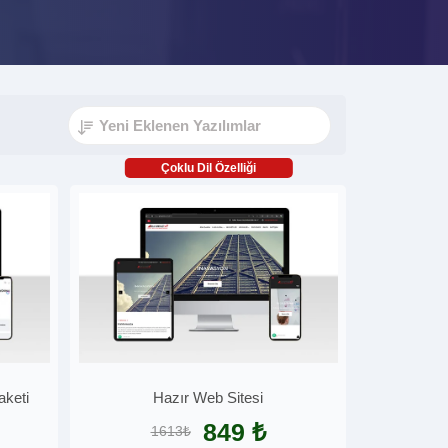
Çoklu Dil Özelliği
aketi
Hazır Web Sitesi
849 ₺
1613₺