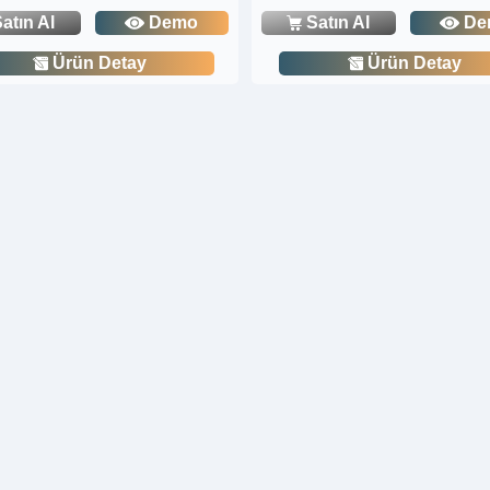
atın Al
Demo
Satın Al
De
Ürün Detay
Ürün Detay