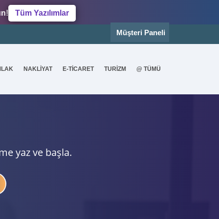
un!
Tüm Yazılımlar
Müşteri Paneli
MLAK
NAKLİYAT
E-TİCARET
TURİZM
@ TÜMÜ
ime yaz ve başla.