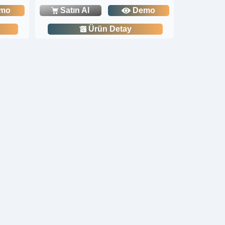
mo
Satın Al
Demo
Ürün Detay