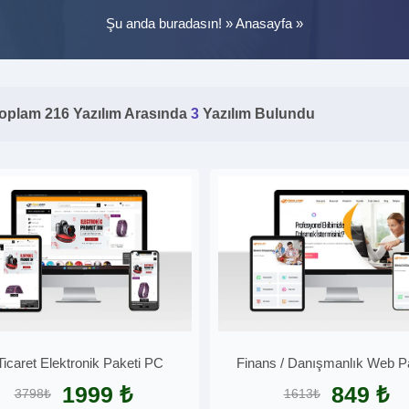
Şu anda buradasın! »
Anasayfa
»
oplam 216 Yazılım Arasında
3
Yazılım Bulundu
Ticaret Elektronik Paketi PC
Finans / Danışmanlık Web P
1999 ₺
849 ₺
3798₺
1613₺