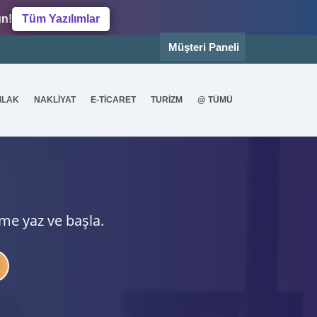
un!
Tüm Yazılımlar
Müşteri Paneli
MLAK
NAKLİYAT
E-TİCARET
TURİZM
@ TÜMÜ
ime yaz ve başla.