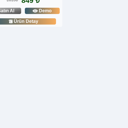
849 ₺
1613₺
atın Al
Demo
Ürün Detay