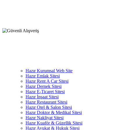
Firma Adı: MEDYAWEB LLC
İştirak Adı: PENGİWEB
KATEGORİLER
Hazır Kurumsal Web Site
Hazır Emlak Sitesi
Hazır Rent A Car Sitesi
Hazır Dernek Sitesi
Hazır E-Ticaret Sitesi
Hazır İnşaat Sitesi
Hazır Restaurant Sitesi
Hazır Otel & Salon Sitesi
Hazır Doktor & Medikal Sitesi
Hazır Nakliyat Sitesi
Hazır Kuaför & Güzellik Sitesi
Hazır Avukat & Hukuk Sitesi