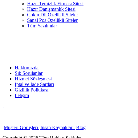
Hazır Temizlik Firması Sitesi
Hazır Danışmanlık Sitesi
Çoklu Dil Özellikli Siteler
Sanal Pos Özellikli Siteler
Tüm Yazılımlar
KURUMSAL
Hakkımızda
Sık Sorulanlar
Hizmet Sözleşmesi
İptal ve İade Şartları
Gizlilik Politikası
İletişim
.
Müşteri Görüşleri
İnsan Kaynakları
Blog
Copyright © 2026 Tüm Hakları Saklıdır.