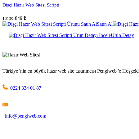
Dişçi Hazır Web Sitesi Scripti
849 ₺
1613₺
Satın Al
Ürün Detay
Türkiye 'nin en büyük hazır web site tasarımcısı Pengiweb 'e Hoşgeld
0224 334 01 87
info@pengiweb.com
United States: 1209 MOUNTAIN ROAD PL NE, STE N Albuq
Selimiye Mah. Tarhan Sok. No:1 D:5 Osmangazi / Bursa