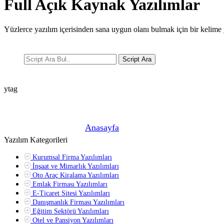
Full Açık Kaynak Yazılımlar
Yüzlerce yazılım içerisinden sana uygun olanı bulmak için bir kelime 
Script Ara
ytag
Şu anda buradasın! »
Anasayfa
»
Yazılım Kategorileri
Kurumsal Firma Yazılımları
İnşaat ve Mimarlık Yazılımları
Oto Araç Kiralama Yazılımları
Emlak Firması Yazılımları
E-Ticaret Sitesi Yazılımları
Danışmanlık Firması Yazılımları
Eğitim Sektörü Yazılımları
Otel ve Pansiyon Yazılımları