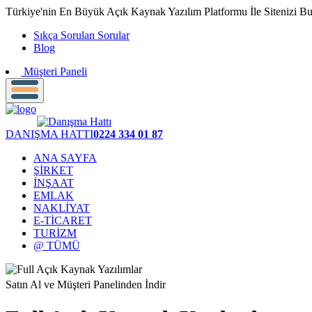
Türkiye'nin En Büyük Açık Kaynak Yazılım Platformu İle Sitenizi B
Sıkça Sorulan Sorular
Blog
Müşteri Paneli
DANIŞMA HATTI
0224 334 01 87
ANA SAYFA
ŞİRKET
İNŞAAT
EMLAK
NAKLİYAT
E-TİCARET
TURİZM
@ TÜMÜ
Satın Al ve Müşteri Panelinden İndir