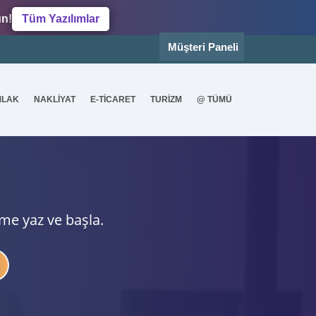
un!
Tüm Yazılımlar
Müşteri Paneli
MLAK
NAKLİYAT
E-TİCARET
TURİZM
@ TÜMÜ
ime yaz ve başla.