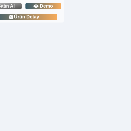
atın Al
Demo
Ürün Detay