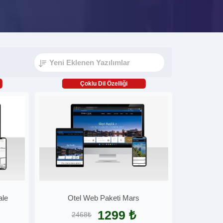
Çoklu Dil Özelliği
ale
Otel Web Paketi Mars
1299 ₺
2468₺