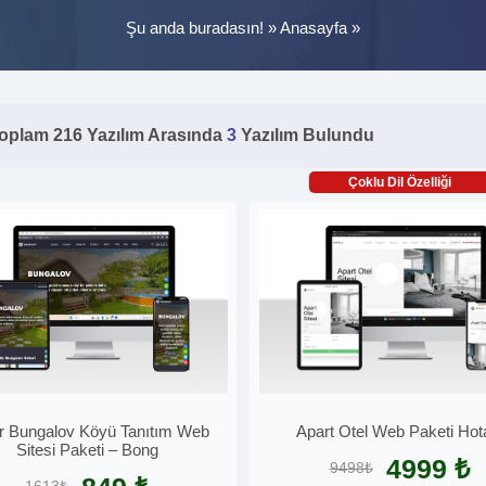
Şu anda buradasın! »
Anasayfa
»
oplam 216 Yazılım Arasında
3
Yazılım Bulundu
Çoklu Dil Özelliği
r Bungalov Köyü Tanıtım Web
Apart Otel Web Paketi Hot
Sitesi Paketi – Bong
4999 ₺
9498₺