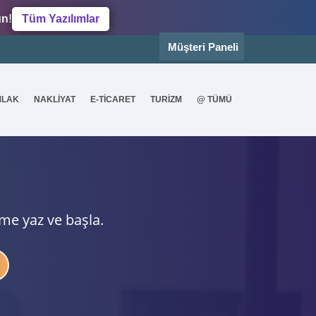
un!
Tüm Yazılımlar
Müşteri Paneli
MLAK
NAKLİYAT
E-TİCARET
TURİZM
@ TÜMÜ
ime yaz ve başla.