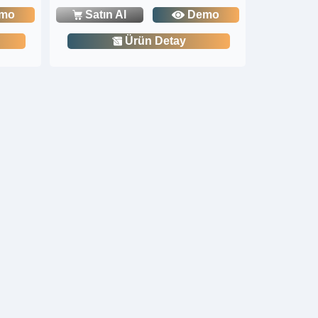
mo
Satın Al
Demo
Ürün Detay