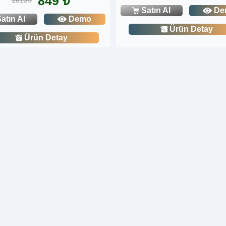
849 ₺
1613₺
Satın Al
De
atın Al
Demo
Ürün Detay
Ürün Detay