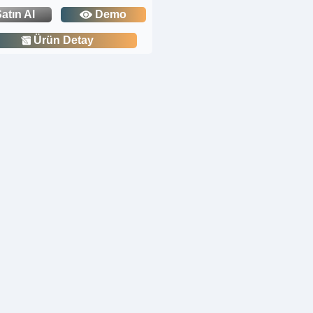
atın Al
Demo
Ürün Detay