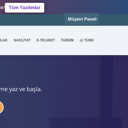
un!
Tüm Yazılımlar
Müşteri Paneli
MLAK
NAKLİYAT
E-TİCARET
TURİZM
@ TÜMÜ
ime yaz ve başla.