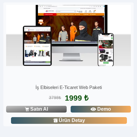
İş Elbiseleri E-Ticaret Web Paketi
1999 ₺
3798₺
Satın Al
Demo
Ürün Detay