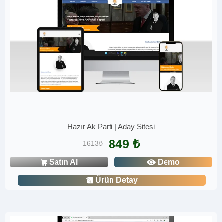
Hazır Ak Parti | Aday Sitesi
849 ₺
1613₺
Satın Al
Demo
Ürün Detay