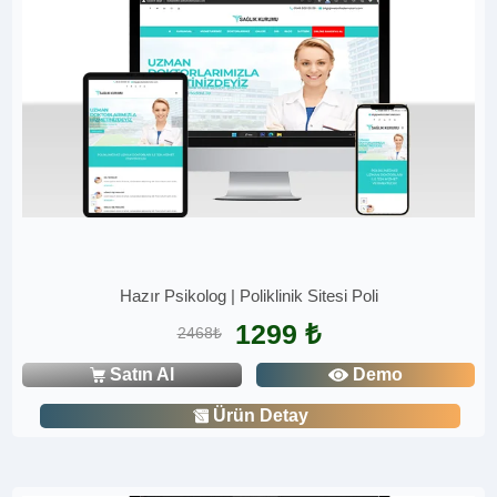
Hazır Psikolog | Poliklinik Sitesi Poli
1299 ₺
2468₺
Satın Al
Demo
Ürün Detay