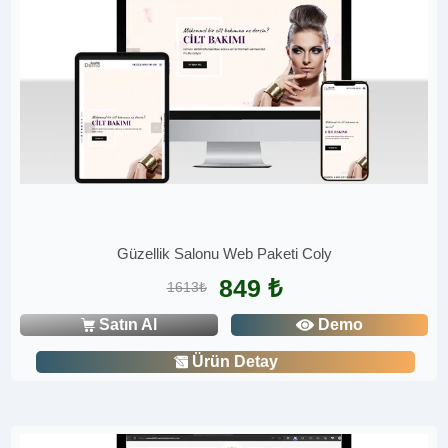
Güzellik Salonu Web Paketi Coly
849 ₺
1613₺
Satın Al
Demo
Ürün Detay