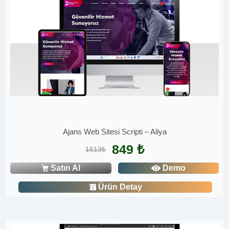
Ajans Web Sitesi Scripti – Aliya
849 ₺
1613₺
Satın Al
Demo
Ürün Detay