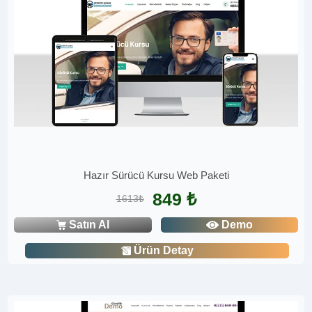
Hazır Sürücü Kursu Web Paketi
849 ₺
1613₺
Satın Al
Demo
Ürün Detay