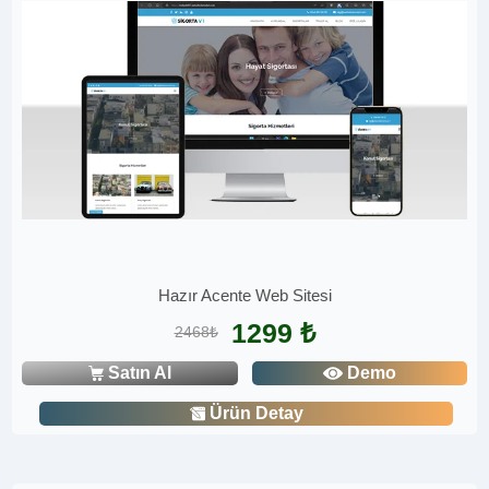
Hazır Acente Web Sitesi
1299 ₺
2468₺
Satın Al
Demo
Ürün Detay