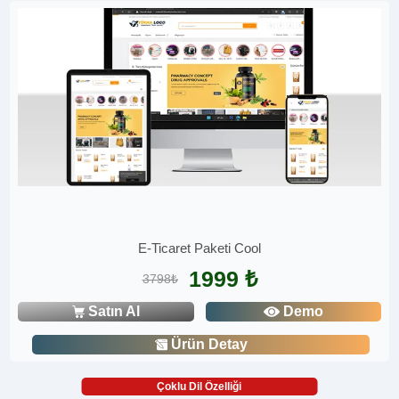
E-Ticaret Paketi Cool
1999 ₺
3798₺
Satın Al
Demo
Ürün Detay
Çoklu Dil Özelliği