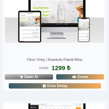
Okul / Kreş / Anaokulu Paketi Mina
1299 ₺
2468₺
Satın Al
Demo
Ürün Detay