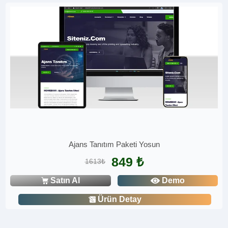
Ajans Tanıtım Paketi Yosun
849 ₺
1613₺
Satın Al
Demo
Ürün Detay