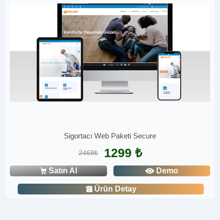
Sigortacı Web Paketi Secure
1299 ₺
2468₺
Satın Al
Demo
Ürün Detay