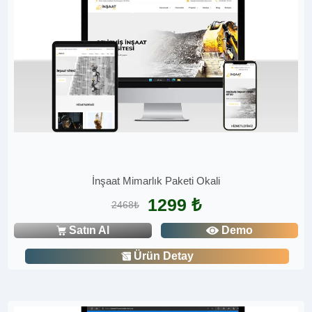
İnşaat Mimarlık Paketi Okali
1299 ₺
2468₺
Satın Al
Demo
Ürün Detay