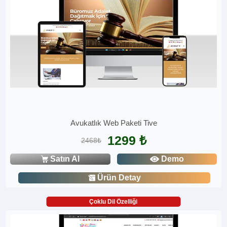
Avukatlık Web Paketi Tive
1299 ₺
2468₺
Satın Al
Demo
Ürün Detay
Çoklu Dil Özelliği