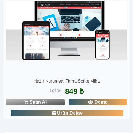
Hazır Kurumsal Firma Script Mika
849 ₺
1613₺
Satın Al
Demo
Ürün Detay