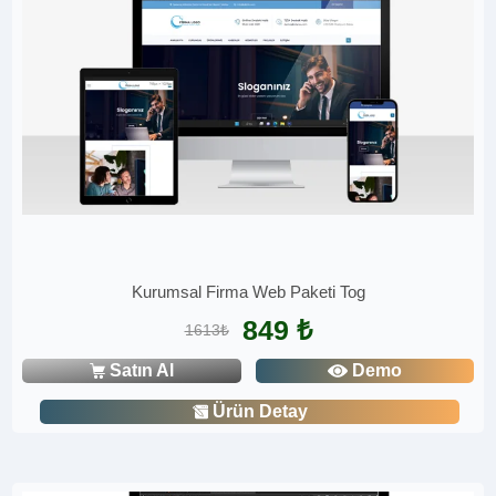
Kurumsal Firma Web Paketi Tog
849 ₺
1613₺
Satın Al
Demo
Ürün Detay