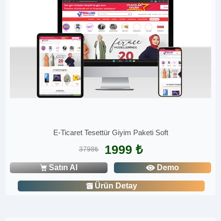
E-Ticaret Tesettür Giyim Paketi Soft
1999 ₺
3798₺
Satın Al
Demo
Ürün Detay