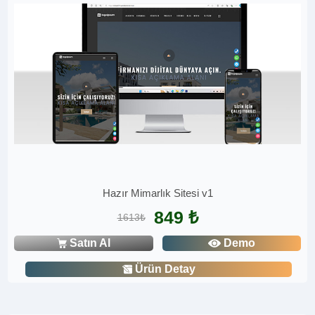
Hazır Mimarlık Sitesi v1
849 ₺
1613₺
Satın Al
Demo
Ürün Detay