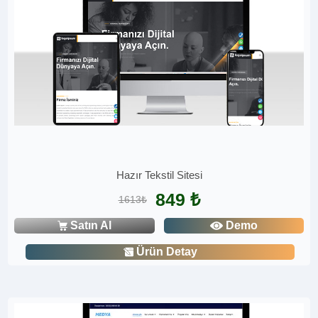
Hazır Tekstil Sitesi
849 ₺
1613₺
Satın Al
Demo
Ürün Detay