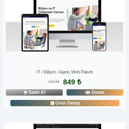
IT / Bilişim / Ajans Web Paketi
849 ₺
1613₺
Satın Al
Demo
Ürün Detay