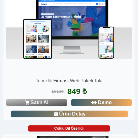
Temizlik Firması Web Paketi Talu
849 ₺
1613₺
Satın Al
Demo
Ürün Detay
Çoklu Dil Özelliği