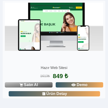
Hazır Web Sitesi
849 ₺
1613₺
Satın Al
Demo
Ürün Detay