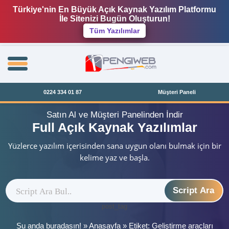
Türkiye'nin En Büyük Açık Kaynak Yazılım Platformu
İle Sitenizi Bugün Oluşturun!
Tüm Yazılımlar
0224 334 01 87
Müşteri Paneli
Satın Al ve Müşteri Panelinden İndir
Full Açık Kaynak Yazılımlar
Yüzlerce yazılım içerisinden sana uygun olanı bulmak için bir
kelime yaz ve başla.
Script Ara
post_tag
Şu anda buradasın! »
Anasayfa
»
Etiket: Geliştirme araçları