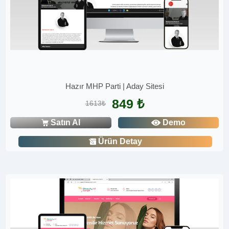
Hazır MHP Parti | Aday Sitesi
849 ₺
1613₺
Satın Al
Demo
Ürün Detay