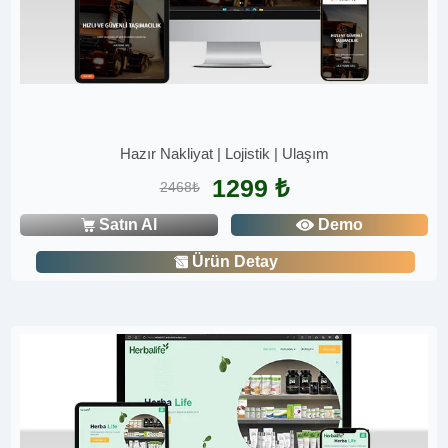
Hazır Nakliyat | Lojistik | Ulaşım
1299 ₺
2468₺
Satın Al
Demo
Ürün Detay