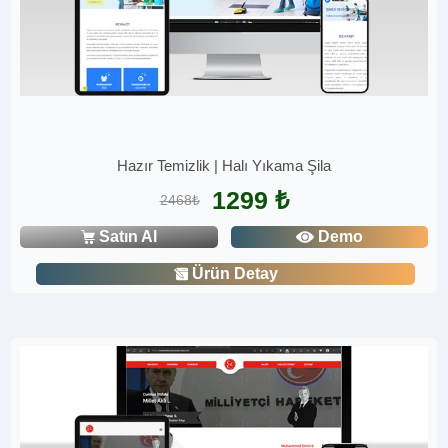
Hazır Temizlik | Halı Yıkama Şila
1299 ₺
2468₺
Satın Al
Demo
Ürün Detay