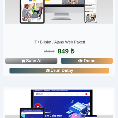
IT / Bilişim / Ajans Web Paketi
849 ₺
1613₺
Satın Al
Demo
Ürün Detay