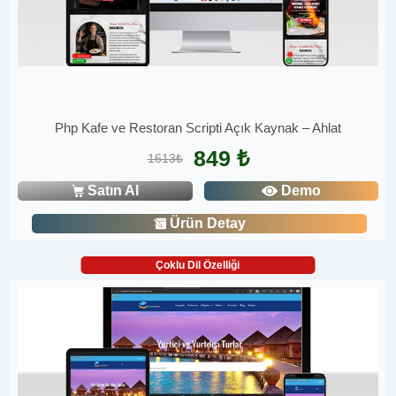
Php Kafe ve Restoran Scripti Açık Kaynak – Ahlat
849 ₺
1613₺
Satın Al
Demo
Ürün Detay
Çoklu Dil Özelliği