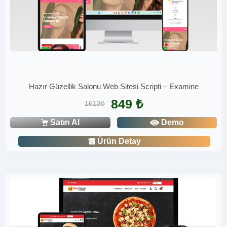
Hazır Güzellik Salonu Web Sitesi Scripti – Examine
849 ₺
1613₺
Satın Al
Demo
Ürün Detay