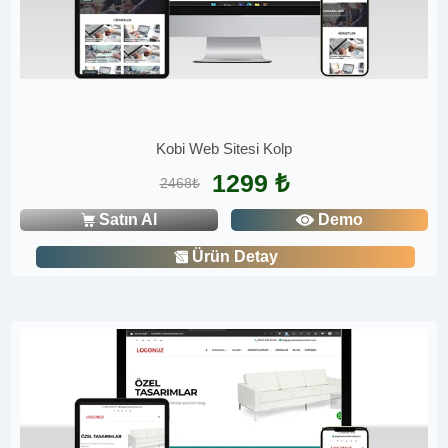
Kobi Web Sitesi Kolp
1299 ₺
2468₺
Satın Al
Demo
Ürün Detay