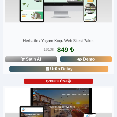
Herbalife / Yaşam Koçu Web Sitesi Paketi
849 ₺
1613₺
Satın Al
Demo
Ürün Detay
Çoklu Dil Özelliği