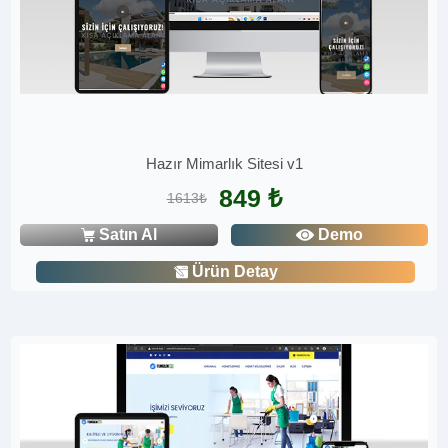
Hazır Mimarlık Sitesi v1
849 ₺
1613₺
Satın Al
Demo
Ürün Detay