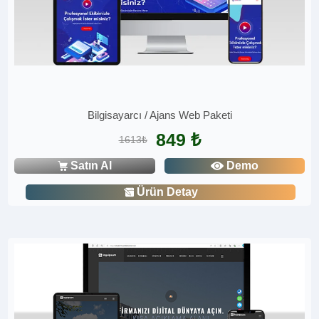
Bilgisayarcı / Ajans Web Paketi
849 ₺
1613₺
Satın Al
Demo
Ürün Detay