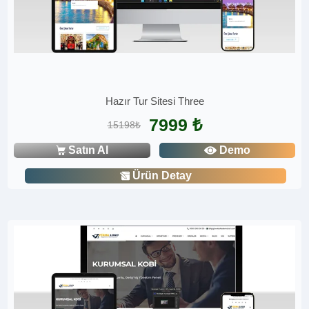
Hazır Tur Sitesi Three
7999 ₺
15198₺
Satın Al
Demo
Ürün Detay