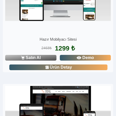
Hazır Mobilyacı Sitesi
1299 ₺
2468₺
Satın Al
Demo
Ürün Detay