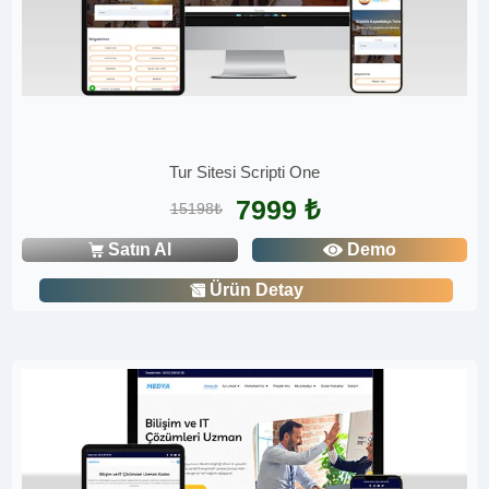
Tur Sitesi Scripti One
7999 ₺
15198₺
Satın Al
Demo
Ürün Detay