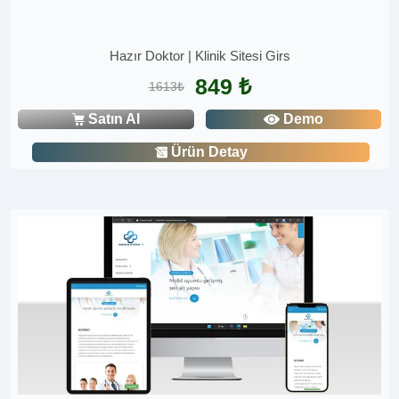
Hazır Doktor | Klinik Sitesi Girs
849 ₺
1613₺
Satın Al
Demo
Ürün Detay