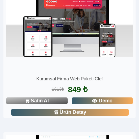
Kurumsal Firma Web Paketi Clef
849 ₺
1613₺
Satın Al
Demo
Ürün Detay