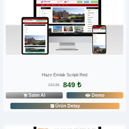
Hazır Emlak Scripti Red
849 ₺
1613₺
Satın Al
Demo
Ürün Detay