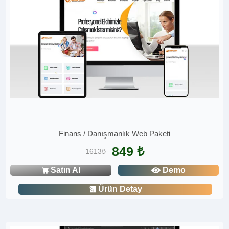
Finans / Danışmanlık Web Paketi
849 ₺
1613₺
Satın Al
Demo
Ürün Detay