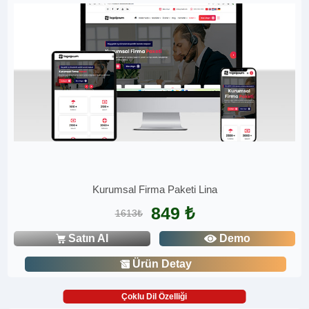
Kurumsal Firma Paketi Lina
849 ₺
1613₺
Satın Al
Demo
Ürün Detay
Çoklu Dil Özelliği