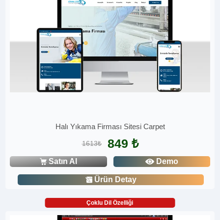
Halı Yıkama Firması Sitesi Carpet
849 ₺
1613₺
Satın Al
Demo
Ürün Detay
Çoklu Dil Özelliği