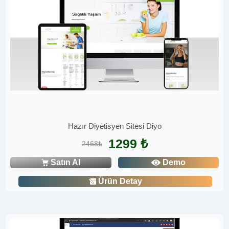
Hazır Diyetisyen Sitesi Diyo
1299 ₺
2468₺
Satın Al
Demo
Ürün Detay