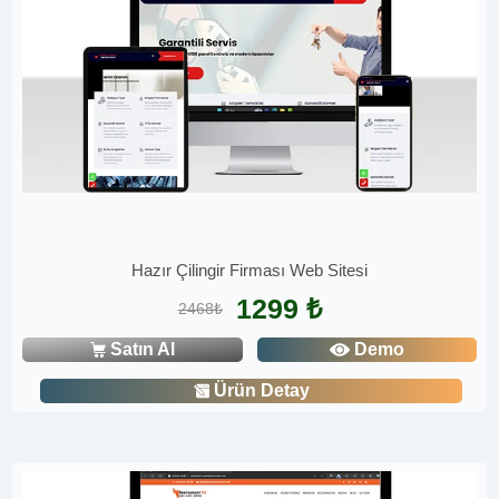
Hazır Çilingir Firması Web Sitesi
1299 ₺
2468₺
Satın Al
Demo
Ürün Detay