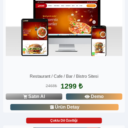
Restaurant / Cafe / Bar / Bistro Sitesi
1299 ₺
2468₺
Satın Al
Demo
Ürün Detay
Çoklu Dil Özelliği