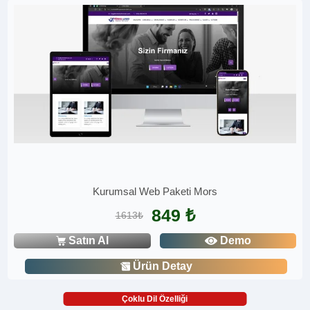
Kurumsal Web Paketi Mors
849 ₺
1613₺
Satın Al
Demo
Ürün Detay
Çoklu Dil Özelliği