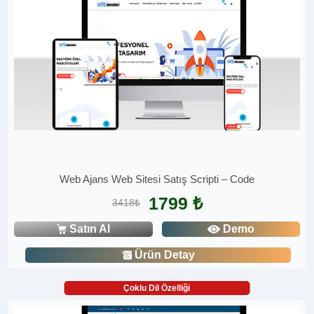
Web Ajans Web Sitesi Satış Scripti – Code
1799 ₺
3418₺
Satın Al
Demo
Ürün Detay
Çoklu Dil Özelliği