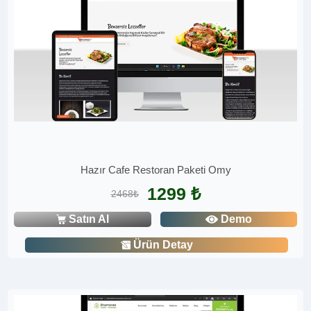
Hazır Cafe Restoran Paketi Omy
1299 ₺
2468₺
Satın Al
Demo
Ürün Detay