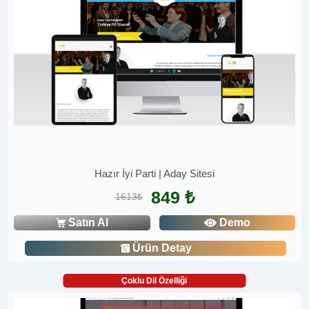
Hazır İyi Parti | Aday Sitesi
849 ₺
1613₺
Satın Al
Demo
Ürün Detay
Çoklu Dil Özelliği