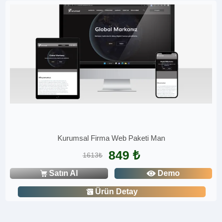
Kurumsal Firma Web Paketi Man
849 ₺
1613₺
Satın Al
Demo
Ürün Detay