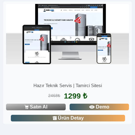
Hazır Teknik Servis | Tamirci Sitesi
1299 ₺
2468₺
Satın Al
Demo
Ürün Detay