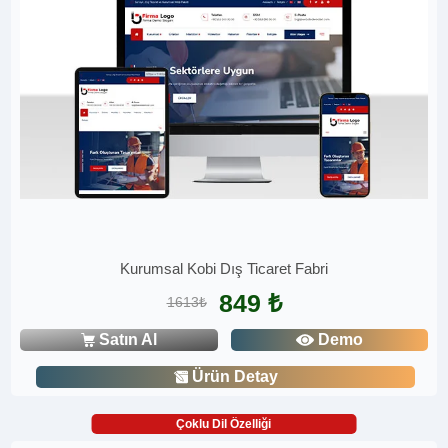
Kurumsal Kobi Dış Ticaret Fabri
849 ₺
1613₺
Satın Al
Demo
Ürün Detay
Çoklu Dil Özelliği