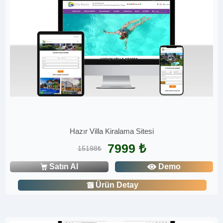
Hazır Villa Kiralama Sitesi
7999 ₺
15198₺
Satın Al
Demo
Ürün Detay